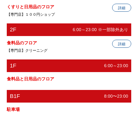
くすりと日用品のフロア
詳細
【専門店】１００円ショップ
2F
6:00～23:00 ※一部除外あり
Ｓｅｒｉａ
１００円ショップ
食料品のフロア
詳細
【専門店】クリーニング
営業時間
10:00〜21:00
電話番号
048-430-7480
1F
6:00～23:00
マミークリーニング
ホームページ
http://www.seria-group.com/
クリーニング
食料品と日用品のフロア
電話番号
048-284-2801
B1F
8:00〜23:00
ホームページ
閉じる
駐車場
閉じる