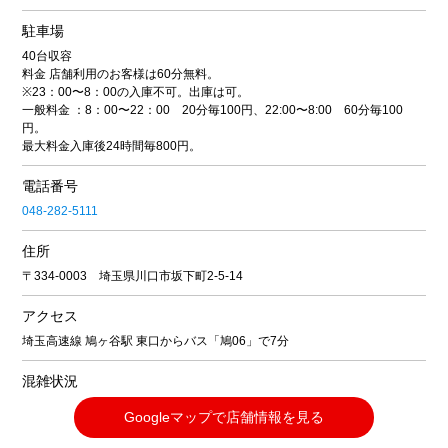
駐車場
40台収容
料金 店舗利用のお客様は60分無料。
※23：00〜8：00の入庫不可。出庫は可。
一般料金 ：8：00〜22：00 20分毎100円、22:00〜8:00 60分毎100
円。
最大料金入庫後24時間毎800円。
電話番号
048-282-5111
住所
〒334-0003 埼玉県川口市坂下町2-5-14
アクセス
埼玉高速線 鳩ヶ谷駅 東口からバス「鳩06」で7分
混雑状況
Googleマップで店舗情報を見る