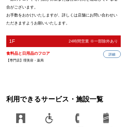
合がございます。
お手数をおかけいたしますが、詳しくは店舗にお問い合わせい
ただきますようお願いいたします。
1F
24時間営業 ※一部除外あり
食料品と日用品のフロア
詳細
【専門店】理美容・薬局
美容室ix line
理美容
利用できるサービス・施設一覧
電話番号
022-254-0838
ホームページ