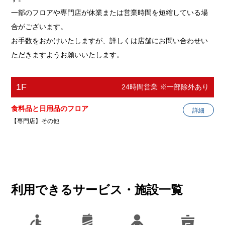
一部のフロアや専門店が休業または営業時間を短縮している場
合がございます。
お手数をおかけいたしますが、詳しくは店舗にお問い合わせい
ただきますようお願いいたします。
1F
24時間営業 ※一部除外あり
食料品と日用品のフロア
詳細
【専門店】その他
りらくる所沢榎町店
その他
利用できるサービス・施設一覧
電話番号
04-2928-3400
ホームページ
https://riracle.com/usr/shop/detail/2
440