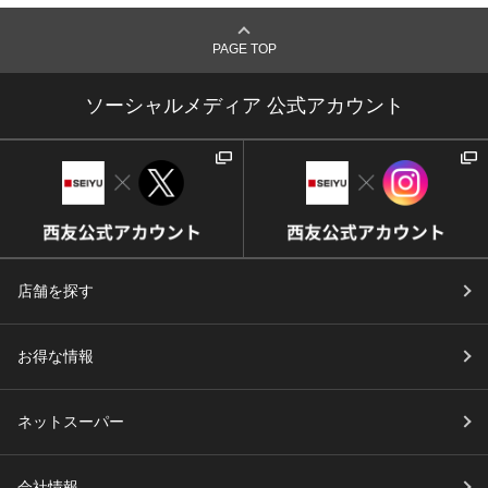
seiyu-isesakimoro/
PAGE TOP
カラーズ伊勢崎店
ソーシャルメディア 公式アカウント
ファッション
営業時間
10：00〜19：00
電話番号
ホームページ
https://fashionoutlet.jp/shoplist/%e
3%82%ab%e3%83%a9%e3%83%
店舗を探す
bc%e3%82%ba-%e4%bc%8a%e
5%8b%a2%e5%b4%8e%e5%ba%
お得な情報
97/
ネットスーパー
閉じる
会社情報