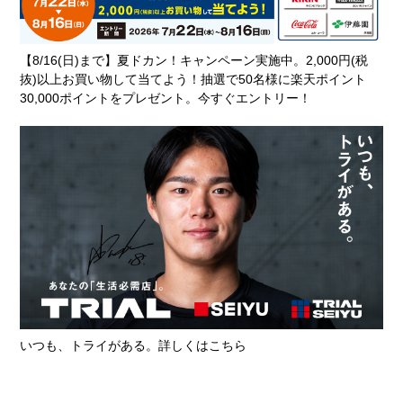
蔦屋書店 伊勢崎茂呂店
【8/16(日)まで】夏ドカン！キャンペーン実施中。2,000円(税
本屋
抜)以上お買い物して当てよう！抽選で50名様に楽天ポイント
30,000ポイントをプレゼント。今すぐエントリー！
営業時間
9：00〜21：00
電話番号
0270-20-5100
ホームページ
https://store-tsutaya.tsite.jp/storelo
cator/detail/1215.html
買取大吉 西友伊勢崎茂呂店
買取専門店
営業時間
10：00〜19：00
いつも、トライがある。詳しくはこちら
電話番号
0120-300-818
ホームページ
https://www.kaitori-daikichi.jp/store/