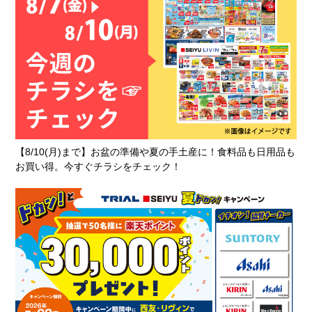
ハードオフ 伊勢崎茂呂店
その他
営業時間
10：00〜19：00
電話番号
0270-50-8351
ホームページ
https://www.hardoff.co.jp/shop/kant
o/gunma/hardoff/201223/
【8/10(月)まで】お盆の準備や夏の手土産に！食料品も日用品も
お買い得。今すぐチラシをチェック！
西松屋 伊勢崎茂呂店
子供服
営業時間
10：00〜20：00
電話番号
070-1503-8824
ホームページ
https://www.24028.jp/tenpo/detail.p
hp?doc=829