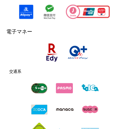
かねこ歯科医院
歯科
電子マネー
営業時間
9：00〜18：30
電話番号
0270-22-0120
ホームページ
http://kaneko.cihp.jp/
交通系
Daiso 西友楽市伊勢崎茂呂店
１００円ショップ
営業時間
10：00〜21：00
電話番号
082-420-0100
ホームページ
https://www.daiso-sangyo.co.jp/sho
p/detail/1923