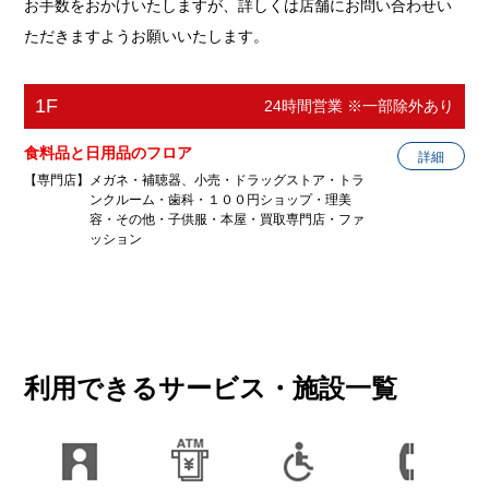
お手数をおかけいたしますが、詳しくは店舗にお問い合わせい
ただきますようお願いいたします。
1F
24時間営業 ※一部除外あり
食料品と日用品のフロア
詳細
【専門店】メガネ・補聴器、小売・ドラッグストア・トラ
ンクルーム・歯科・１００円ショップ・理美
容・その他・子供服・本屋・買取専門店・ファ
ッション
メガネの板垣 西友楽市店
メガネ・補聴器、小売
利用できるサービス・施設一覧
営業時間
10：00〜19：00
電話番号
0270-22-4050
ホームページ
http://www.megane-itagaki.co.jp