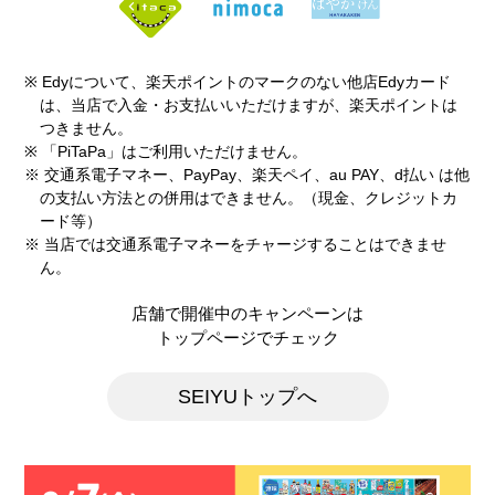
レッツ茂呂店
理美容
※ Edyについて、楽天ポイントのマークのない他店Edyカード
は、当店で入金・お支払いいただけますが、楽天ポイントは
つきません。
営業時間
9：00〜20：00
※ 「PiTaPa」はご利用いただけません。
電話番号
0270-50-7225
※ 交通系電子マネー、PayPay、楽天ペイ、au PAY、d払い は他
の支払い方法との併用はできません。（現金、クレジットカ
ホームページ
http://lets-you.ne.jp/
ード等）
※ 当店では交通系電子マネーをチャージすることはできませ
ん。
伊勢崎茂呂 西友チャンスセンター
店舗で開催中のキャンペーンは
その他
トップページでチェック
営業時間
10：00〜18：30
SEIYUトップへ
電話番号
027-235-2231
ホームページ
https://www.takarakujichance.jp/