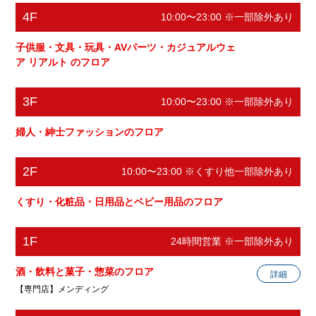
4F
10:00〜23:00 ※一部除外あり
セリア
100円ショップ
子供服・文具・玩具・AVパーツ・カジュアルウェ
ア リアルト のフロア
電話番号
03-6450-7374
ホームページ
https://www.seria-group.com/
3F
10:00〜23:00 ※一部除外あり
婦人・紳士ファッションのフロア
キッズベースキャンプ
2F
民間学童
10:00〜23:00 ※くすり他一部除外あり
くすり・化粧品・日用品とベビー用品のフロア
電話番号
03-5433-3680
ホームページ
https://www.kidsbasecamp.com/loc
1F
24時間営業 ※一部除外あり
ation/sangenjaya/index.html
酒・飲料と菓子・惣菜のフロア
詳細
【専門店】メンディング
JINS