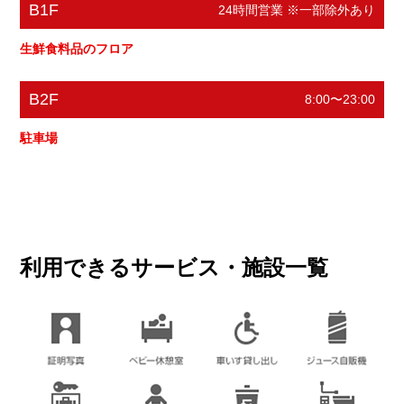
メガネ
B1F
24時間営業 ※一部除外あり
ハロースミス
メンディング
生鮮食料品のフロア
電話番号
03-3795-1231
ホームページ
https://www.jins.com/jp/
電話番号
03-3413-9032
B2F
8:00〜23:00
ホームページ
http://www.hellowsmith.co.jp/shopli
駐車場
st/sinfo.php?scd=h015
閉じる
閉じる
利用できるサービス・施設一覧