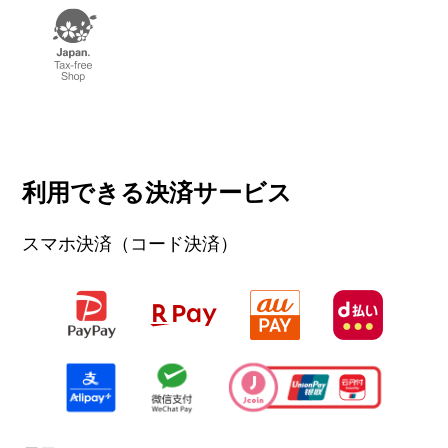
電話番号
とんかつ新宿さぼてん
03-3921-3866
電話番号
03-3923-9445
惣菜
ホームページ
https://www.as-estelle.co.jp/
ラフィネ
ホームページ
https://info8293994.wixsite.com/ke
リラクゼーション
nneth
電話番号
03-3924-5488
コルディア
ホームページ
http://www.ghf.co.jp/shop/sid-1155
電話番号
03-3923-0611
婦人服
4/
ホームページ
https://www.bodywork.co.jp/
買取専科
利用できる決済サービス
買取専門店
電話番号
03-3923-8721
ホームページ
ちよだ鮨
学研教室
スマホ決済（コード決済）
営業時間
10:00〜19:00
お寿司
教室
電話番号
0120-847-731
ユニクロ
ホームページ
https://kaitori-senka.co.jp/
電話番号
03-5387-0383
電話番号
0120-114-154
ウィメンズ、メンズ、キッズファッション
ホームページ
http://www.chiyoda-sushi.co.jp/
ホームページ
https://www.889100.com/
ネイス体操教室
営業時間
10:00〜20:00
体操教室
電話番号
一口茶屋
050-3109-6762
Kimono Shop あいこ
たい焼き・たこ焼き
和装・きもの
ホームページ
https://map.uniqlo.com/jp/ja/detail/