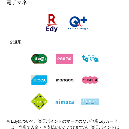
電子マネー
営業時間
10:00〜21:00 ※レッスン時間に
10101852
準ずる （火曜日・水曜日定休）
営業時間
電話番号
03-3921-4403
電話番号
0570-666-023
電話番号
03-5387-2615
ホームページ
https://www.kimono-net.com/
GU
ホームページ
https://neis-gym.com/lp-shop/livino
ホームページ
http://www.gpo.co.jp/hitokuchichay
ウィメンズ、メンズ、キッズファッション
zoizumi/
a/tabid/66/Default.aspx
交通系
厳選ほけんプラザ
保険代理店
営業時間
10:00〜20:00
電話番号
ハロースミス
050-3164-4750
電話番号
03-3922-8777
メンディング
ホームページ
閉じる
https://www.gu-global.com/jp/ja/
ホームページ
https://www.hoken-plaza.info/
営業時間
10:00〜19:00
電話番号
080-7119-2233
Seria
閉じる
ホームページ
https://hellowsmith.co.jp/
100円ショップ
電話番号
03-6904-6806
※ Edyについて、楽天ポイントのマークのない他店Edyカード
ホームページ
https://www.seria-group.com
は、当店で入金・お支払いいただけますが、楽天ポイントは
閉じる