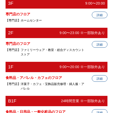
3F
mi/
9:00〜20:00
Green Parks topic
レディスウェア
専門店のフロア
詳細
【専門店】ホームセンター
カーブスLIVINオズ大泉
電話番号
03-5947-6110
スポーツクラブ
ホームページ
https://stripe-club.com/greenparks/
2F
9:00〜23:00 ※一部除外あり
カインズ
ホームセンター
電話番号
03-5905-2673
専門店のフロア
詳細
ホームページ
http://www.curves.co.jp/
【専門店】ファミリーウェア・教室・総合ディスカウント
QBハウス
電話番号
03-5905-5888
ストア
ヘアカット専門店
ホームページ
https://map.cainz.com/detail/903/
1F
9:00〜20:00 ※一部除外あり
無印良品
三浦歯科診療室DOLCE
電話番号
0570-011-919
ファミリーウェア
歯科診療室
食料品・アパレル・カフェのフロア
ホームページ
http://www.qbhouse.co.jp/
詳細
ハンズビー
【専門店】洋菓子・カフェ・宝飾品販売修理・婦人服・ア
ホームセンター
電話番号
0570-034-887
営業時間
パレル
水曜日休診
ホームページ
https://www.muji.com/jp/ja/store
電話番号
03-5947-6480
リブロ
B1F
電話番号
03-5935-4004
24時間営業 ※一部除外あり
銀座コージーコーナー
ホームページ
http://miurashika.cihp2.jp/
書籍
ホームページ
https://be.hands.net/be_oizumi/
洋菓子
食料品・日用品・一般化粧品のフロア
詳細