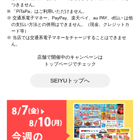
つきません。
※ 「PiTaPa」はご利用いただけません。
※ 交通系電子マネー、PayPay、楽天ペイ、au PAY、d払い は他
ノジマ リヴィンオズ大泉店
の支払い方法との併用はできません。（現金、クレジットカ
携帯電話 生活家電
ード等）
※ 当店では交通系電子マネーをチャージすることはできませ
ん。
電話番号
03-5935-5972
ホームページ
https://www.nojima.co.jp/shop/toky
店舗で開催中のキャンペーンは
o/ribuinozuoizumi/
トップページでチェック
SEIYUトップへ
閉じる