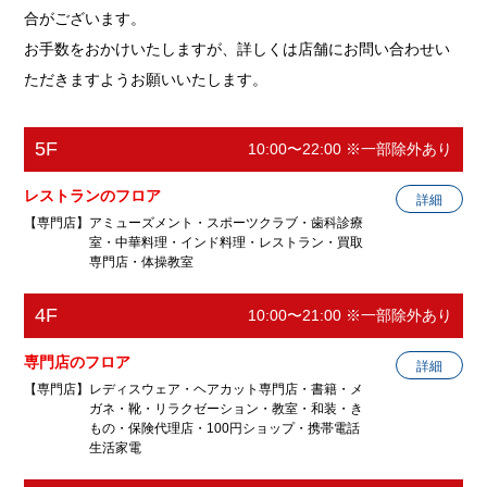
合がございます。
お手数をおかけいたしますが、詳しくは店舗にお問い合わせい
ただきますようお願いいたします。
5F
10:00〜22:00 ※一部除外あり
レストランのフロア
詳細
【専門店】アミューズメント・スポーツクラブ・歯科診療
室・中華料理・インド料理・レストラン・買取
専門店・体操教室
4F
10:00〜21:00 ※一部除外あり
アミュージアム大泉店
アミューズメント
専門店のフロア
詳細
【専門店】レディスウェア・ヘアカット専門店・書籍・メ
営業時間
10:00〜22:00
ガネ・靴・リラクゼーション・教室・和装・き
もの・保険代理店・100円ショップ・携帯電話
電話番号
03-5933-2041
生活家電
ホームページ
https://amuseum.jp/store/am_oizu