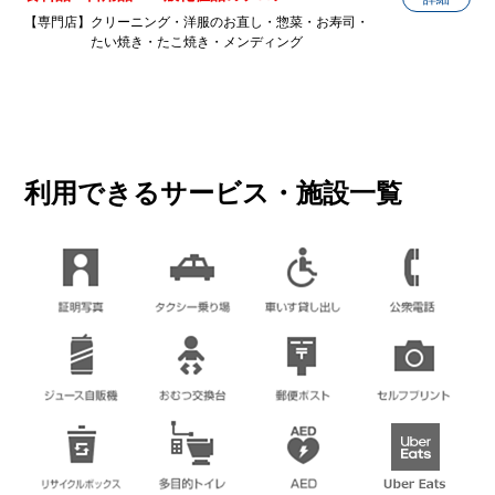
学研教室
電話番号
03-3978-4923
【専門店】クリーニング・洋服のお直し・惣菜・お寿司・
教室
天津菜館
営業時間
9:00〜21:00
たい焼き・たこ焼き・メンディング
ホームページ
http://www.libro.jp/blog/ohizumi/
中華料理
電話番号
03-5387-0061
閉じる
電話番号
0120-114-154
ホームページ
ムサシノクリーニング
http://www.cozycorner.co.jp
ホームページ
https://www.889100.com/
電話番号
03-3978-3488
クリーニング
和真メガネ 大泉店
ホームページ
メガネ
利用できるサービス・施設一覧
ドトールコーヒー
電話番号
03-3921-0505
ドン・キホーテ
カフェ
ホームページ
http://634929.jp/
電話番号
03-3925-3260
総合ディスカウントストア
マサラ
ホームページ
https://www.washin-optical.co.jp/
インド料理
営業時間
9:00〜19:00
電話番号
03-4363-3456
電話番号
アン・コトンLIVINオズ大泉店
03-3978-7505
ホームページ
https://www.donki.com/
電話番号
03-5905-2711
洋服のお直し
ホームページ
https://www.doutor.co.jp/
ABC-MART
ホームページ
靴
電話番号
03-3978-0564
エステール
ホームページ
https://encoton.co.jp
電話番号
03-5947-6531
サシエ・レストラン ケネス
閉じる
宝飾品販売/修理
ホームページ
http://www.abc-mart.net
レストラン