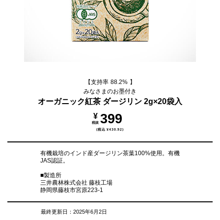
【支持率
88.2%
】
みなさまのお墨付き
オーガニック紅茶 ダージリン 2g×20袋入
399
¥
税抜
税込 ¥430.92
有機栽培のインド産ダージリン茶葉100%使用。有機
JAS認証。
■製造所
三井農林株式会社 藤枝工場
静岡県藤枝市宮原223-1
最終更新日：2025年6月2日