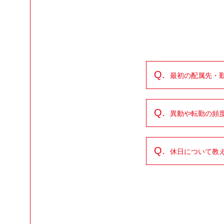
Q.
最初の配属先・
Q.
異動や転勤の頻
Q.
休日について教